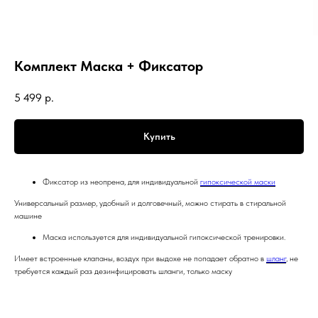
Комплект Маска + Фиксатор
5 499
р.
Купить
Фиксатор из неопрена, для индивидуальной
гипоксической маски
Универсальный размер, удобный и долговечный, можно стирать в стиральной
машине
Маска используется для индивидуальной гипоксической тренировки.
Имеет встроенные клапаны, воздух при выдохе не попадает обратно в
шланг
, не
требуется каждый раз дезинфицировать шланги, только маску