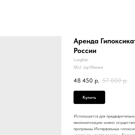
Аренда Гипоксикат
России
Longfian
SKU:
Jay10fwrent
48 450
р.
57 000
р.
Купить
Используется для предварительно
акклиматизацию можно осуществля
программы Интервальных гипоксич