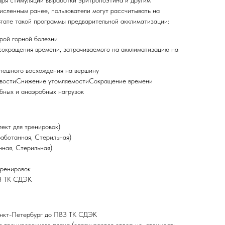
даря стимуляции выработки эритропоэтина и другим
исленным ранее, пользователи могут рассчитывать на
тате такой программы предварительной акклиматизации:
рой горной болезни
сокращения времени, затрачиваемого на акклиматизацию на
пешного восхождения на вершину
ивостиСнижение утомляемостиСокращение времени
бных и анаэробных нагрузок
лект для тренировок)
аботанная, Стерильная)
ная, Стерильная)
тренировок
ВЗ ТК СДЭК
анкт-Петербург до ПВЗ ТК СДЭК