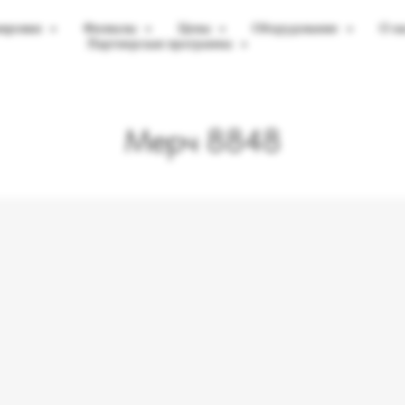
нировки
Филиалы
Цены
Оборудование
О н
Партнерская программа
Мерч 8848