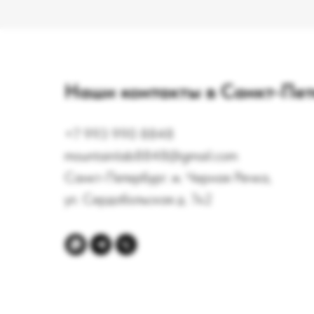
Наши контакты в Санкт-Пет
+7 993 990 8848
mountainlab8848@gmail.com
Санкт-Петербург. м. Черная Речка,
ул. Сердобольская д. 7к2