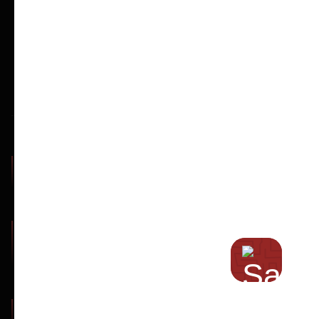
1000+
Подготовили клиентов
98%
★
Клиентов совешили успешные восхождения и рекомендуют нашу
подготовку
7 лет